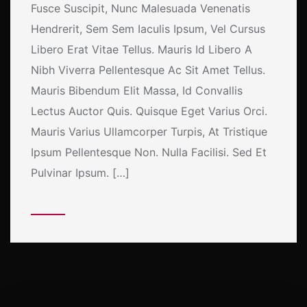
Fusce Suscipit, Nunc Malesuada Venenatis
Hendrerit, Sem Sem Iaculis Ipsum, Vel Cursus
Libero Erat Vitae Tellus. Mauris Id Libero A
Nibh Viverra Pellentesque Ac Sit Amet Tellus.
Mauris Bibendum Elit Massa, Id Convallis
Lectus Auctor Quis. Quisque Eget Varius Orci.
Mauris Varius Ullamcorper Turpis, At Tristique
Ipsum Pellentesque Non. Nulla Facilisi. Sed Et
Pulvinar Ipsum. […]
More Details