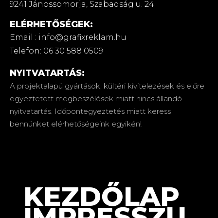
9241 Jánossomorja,
Szabadság u. 24.
ELÉRHETŐSÉGEK:
Email : info@grafixreklam.hu
Telefon: 06 30 588 0509
NYITVATARTÁS:
A projektalapú gyártások, kültéri kivitelezések és előre
egyeztetett megbeszélések miatt nincs állandó
nyitvatartás. Időpontegyeztetés miatt keress
bennünket elérhetőségeink egyikén!
KEZDŐLAP
IMPRESSZU