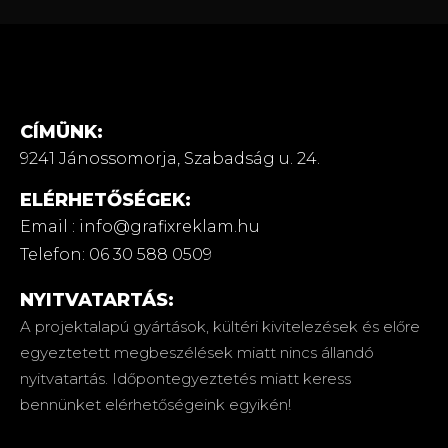
CÍMÜNK:
9241 Jánossomorja,
Szabadság u. 24.
ELÉRHETŐSÉGEK:
Email : info@grafixreklam.hu
Telefon: 06 30 588 0509
NYITVATARTÁS:
A projektalapú gyártások, kültéri kivitelezések és előre
egyeztetett megbeszélések miatt nincs állandó
nyitvatartás. Időpontegyeztetés miatt keress
bennünket elérhetőségeink egyikén!