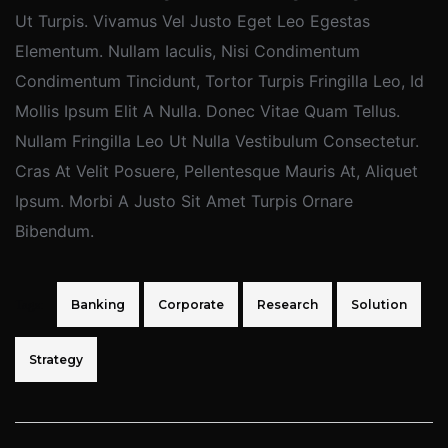
Ut Turpis. Vivamus Vel Justo Eget Leo Egestas
Elementum. Nullam Iaculis, Nisi Condimentum
Condimentum Tincidunt, Tortor Turpis Fringilla Leo, Id
Mollis Ipsum Elit A Nulla. Donec Vitae Quam Tellus.
Nullam Fringilla Leo Ut Nulla Vestibulum Consectetur.
Cras At Velit Posuere, Pellentesque Mauris At, Aliquet
Ipsum. Morbi A Justo Sit Amet Turpis Ornare
Bibendum.
Tags:
Banking
Corporate
Research
Solution
Strategy