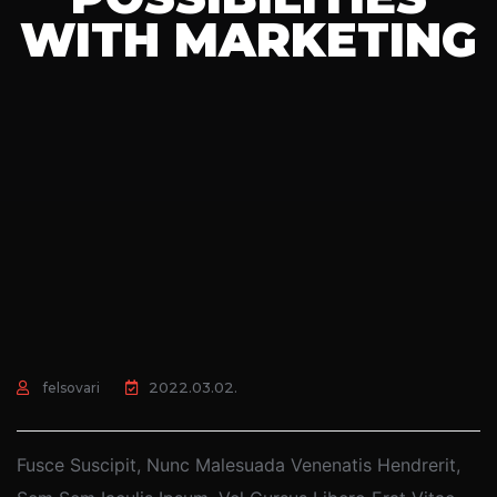
WITH MARKETING
2022.03.02.
felsovari
Fusce Suscipit, Nunc Malesuada Venenatis Hendrerit,