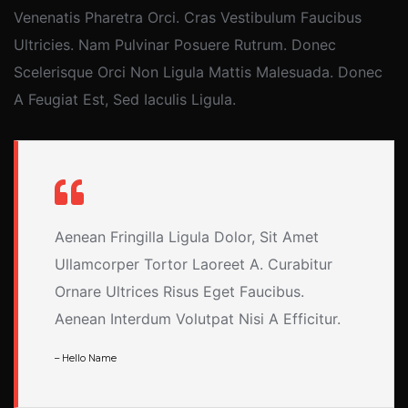
Venenatis Pharetra Orci. Cras Vestibulum Faucibus
Ultricies. Nam Pulvinar Posuere Rutrum. Donec
Scelerisque Orci Non Ligula Mattis Malesuada. Donec
A Feugiat Est, Sed Iaculis Ligula.
Aenean Fringilla Ligula Dolor, Sit Amet
Ullamcorper Tortor Laoreet A. Curabitur
Ornare Ultrices Risus Eget Faucibus.
Aenean Interdum Volutpat Nisi A Efficitur.
– Hello Name