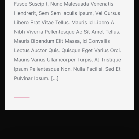
Fusce Suscipit, Nunc Malesuada Venenatis
Hendrerit, Sem Sem Iaculis Ipsum, Vel Cursus
Libero Erat Vitae Tellus. Mauris Id Libero A
Nibh Viverra Pellentesque Ac Sit Amet Tellus.
Mauris Bibendum Elit Massa, Id Convallis
Lectus Auctor Quis. Quisque Eget Varius Orci.
Mauris Varius Ullamcorper Turpis, At Tristique
Ipsum Pellentesque Non. Nulla Facilisi. Sed Et
Pulvinar Ipsum. […]
More Details