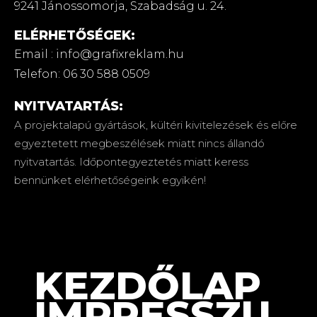
9241 Jánossomorja,
Szabadság u. 24.
ELÉRHETŐSÉGEK:
Email : info@grafixreklam.hu
Telefon: 06 30 588 0509
NYITVATARTÁS:
A projektalapú gyártások, kültéri kivitelezések és előre
egyeztetett megbeszélések miatt nincs állandó
nyitvatartás. Időpontegyeztetés miatt keress
bennünket elérhetőségeink egyikén!
KEZDŐLAP
IMPRESSZU