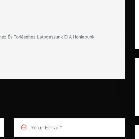
ez És Törléséhez Látogassunk El A Honlapunk