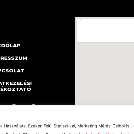
ZDŐLAP
PRESSZUM
PCSOLAT
ATKEZELÉSI
JÉKOZTATÓ
asználata. Ezeken Felül Statisztikai, Marketing Mérési Célból Is 