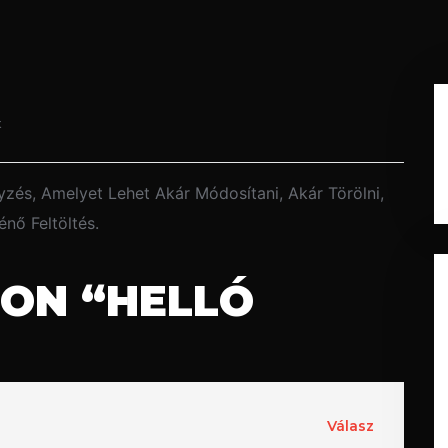
t
zés, Amelyet Lehet Akár Módosítani, Akár Törölni,
nő Feltöltés.
ON “
HELLÓ
Válasz