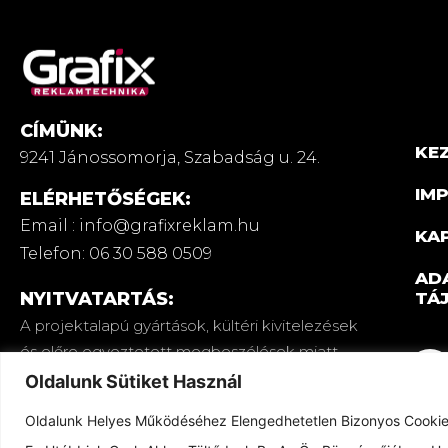
CÍMÜNK:
KE
9241 Jánossomorja,
Szabadság u. 24.
IM
ELÉRHETŐSÉGEK:
Email : info@grafixreklam.hu
KA
Telefon: 06 30 588 0509
AD
TÁ
NYITVATARTÁS:
A projektalapú gyártások, kültéri kivitelezések
és előre egyeztetett megbeszélések miatt
nincs állandó nyitvatartás. Időpontegyeztetés
Oldalunk Sütiket Használ
miatt keress bennünket elérhetőségeink
Oldalunk Helyes Működéséhez Elengedhetetlen Bizonyos Cookiek H
egyikén!