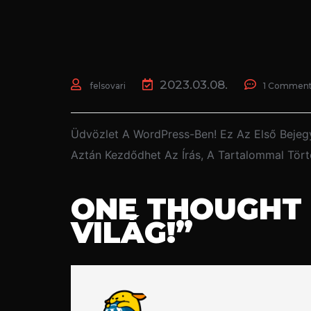
2023.03.08.
felsovari
1
Commen
Üdvözlet A WordPress-Ben! Ez Az Első Bejegy
Aztán Kezdődhet Az Írás, A Tartalommal Törté
ONE THOUGHT 
VILÁG!
”
Egy WordPress hozzászóló