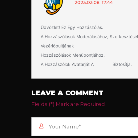
2023.03.08. 17:44
Üdvözlet! Ez Egy Hozzászólás.
A Hozzászólások Moderálásához, Szerkesztéséh
Vezérlőpultjának
Hozzászólások Menüpontjához.
A Hozzászólok Avatarját A
Biztosítja.
Gravatar
LEAVE A COMMENT
Fields (*) Mark are Required