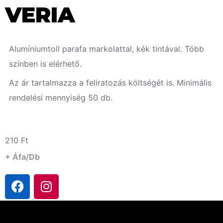
VERIA
Alumíniumtoll parafa markolattal, kék tintával. Több
színben is elérhető.
Az ár tartalmazza a feliratozás költségét is. Minimális
rendelési mennyiség 50 db.
210
Ft
+ Áfa/db