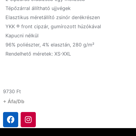
Tépőzárral állítható ujjvégek
Elasztikus méretállító zsinór derékrészen
YKK ® front cipzár, gumírozott húzókával
Kapucni nélkül
96% poliészter, 4% elasztán, 280 g/m²
Rendelhető méretek: XS-XXL
9730
Ft
+ Áfa/db