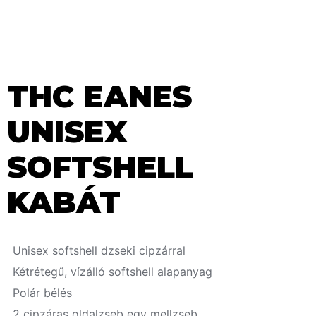
THC EANES
UNISEX
SOFTSHELL
KABÁT
Unisex softshell dzseki cipzárral
Kétrétegű, vízálló softshell alapanyag
Polár bélés
2 cipzáras oldalzseb egy mellzseb