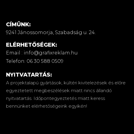
CÍMÜNK:
9241 Jánossomorja,
Szabadság u. 24.
ELÉRHETŐSÉGEK:
Email : info@grafixreklam.hu
Telefon: 06 30 588 0509
NYITVATARTÁS:
A projektalapú gyártások, kültéri kivitelezések és előre
egyeztetett megbeszélések miatt nincs állandó
nyitvatartás. Időpontegyeztetés miatt keress
bennünket elérhetőségeink egyikén!