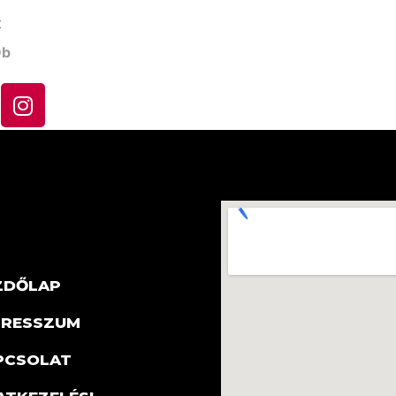
t
db
ZDŐLAP
PRESSZUM
PCSOLAT