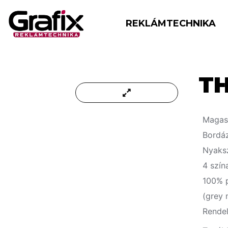
REKLÁMTECHNIKA
TH
Magas
Bordáz
Nyaksz
4 szí
100% 
(grey 
Rendel