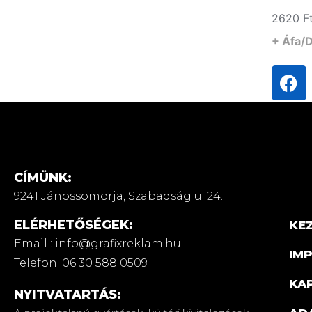
2620
F
+ Áfa/
CÍMÜNK:
9241 Jánossomorja,
Szabadság u. 24.
ELÉRHETŐSÉGEK:
KE
Email : info@grafixreklam.hu
IM
Telefon: 06 30 588 0509
KA
NYITVATARTÁS: