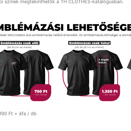
bi színek megtekinthetők a TH CLOTHES-katalógusban.
190 Ft + áfa / db