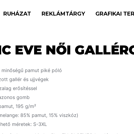
RUHÁZAT
REKLÁMTÁRGY
GRAFIKAI TE
C EVE NŐI GALLÉR
 minőségű pamut piké póló
ott gallér és ujjvégek
alag erősítéssel
nazonos gomb
pamut, 195 g/m²
melange: 85% pamut, 15% viszkóz)
hető méretek: S-3XL