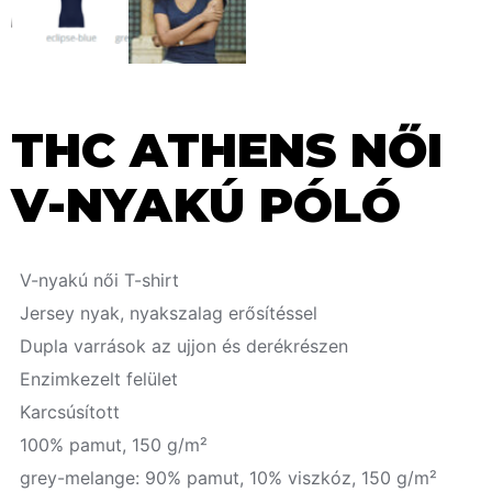
THC ATHENS NŐI
V-NYAKÚ PÓLÓ
V-nyakú női T-shirt
Jersey nyak, nyakszalag erősítéssel
Dupla varrások az ujjon és derékrészen
Enzimkezelt felület
Karcsúsított
100% pamut, 150 g/m²
grey-melange: 90% pamut, 10% viszkóz, 150 g/m²