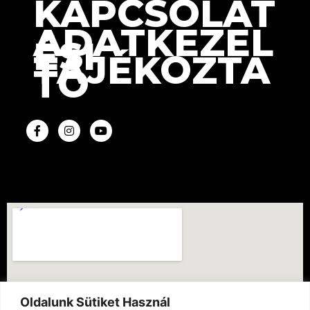
KAPCSOLAT
ADATKEZEL
ÉSI
TÁJÉKOZTA
TÓ
Oldalunk Sütiket Használ