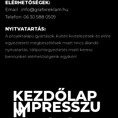
ELÉRHETŐSÉGEK:
Email : info@grafixreklam.hu
Telefon: 06 30 588 0509
NYITVATARTÁS:
A projektalapú gyártások, kültéri kivitelezések és előre
egyeztetett megbeszélések miatt nincs állandó
nyitvatartás. Időpontegyeztetés miatt keress
bennünket elérhetőségeink egyikén!
KEZDŐLAP
IMPRESSZU
M