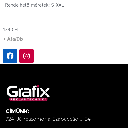
Rendelhető méretek: S-XXL
1790
Ft
+ Áfa/db
CÍMÜNK:
9241 Jánossomorja,
Szabadság u. 24.