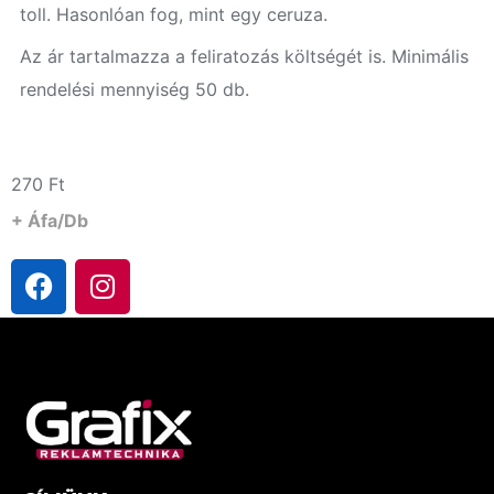
toll. Hasonlóan fog, mint egy ceruza.
Az ár tartalmazza a feliratozás költségét is. Minimális
rendelési mennyiség 50 db.
270
Ft
+ Áfa/db