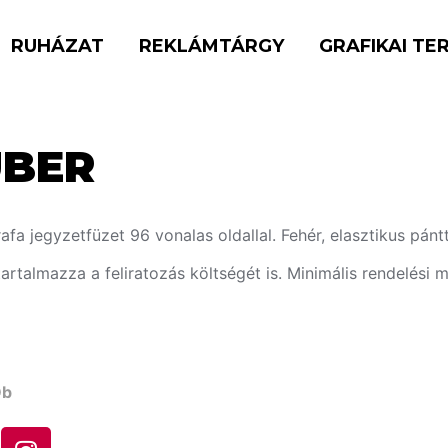
RUHÁZAT
REKLÁMTÁRGY
GRAFIKAI TE
UBER
afa jegyzetfüzet 96 vonalas oldallal. Fehér, elasztikus pántt
tartalmazza a feliratozás költségét is. Minimális rendelési 
db