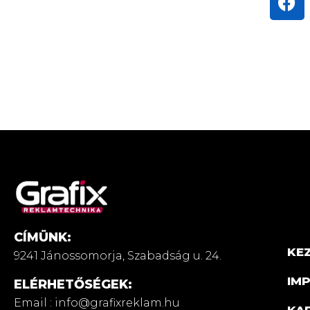
CÍMÜNK:
KE
9241 Jánossomorja,
Szabadság u. 24.
IM
ELÉRHETŐSÉGEK:
Email : info@grafixreklam.hu
KA