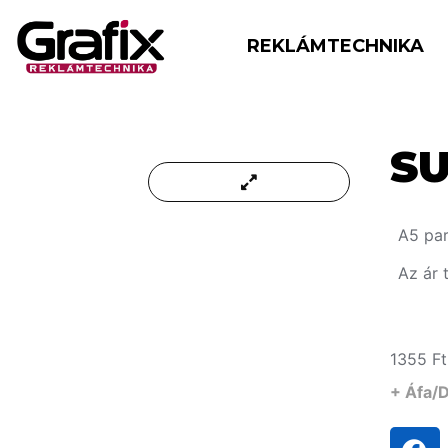
REKLÁMTECHNIKA
S
A5 par
Az ár 
1355
Ft
+ Áfa/