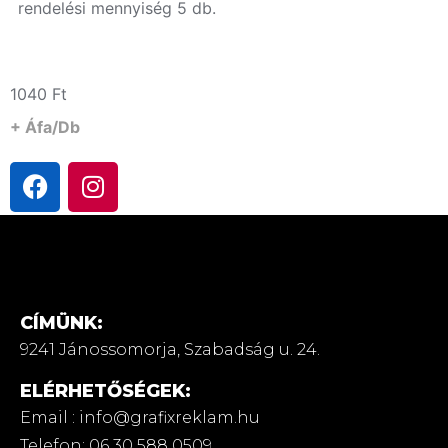
rendelési mennyiség 5 db.
1040
Ft
+ Áfa/db
CÍMÜNK:
9241 Jánossomorja,
Szabadság u. 24.
ELÉRHETŐSÉGEK:
Email : info@grafixreklam.hu
Telefon: 06 30 588 0509