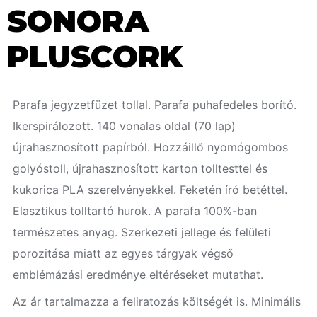
SONORA
PLUSCORK
Parafa jegyzetfüzet tollal. Parafa puhafedeles borító.
Ikerspirálozott. 140 vonalas oldal (70 lap)
újrahasznosított papírból. Hozzáillő nyomógombos
golyóstoll, újrahasznosított karton tolltesttel és
kukorica PLA szerelvényekkel. Feketén író betéttel.
Elasztikus tolltartó hurok. A parafa 100%-ban
természetes anyag. Szerkezeti jellege és felületi
porozitása miatt az egyes tárgyak végső
emblémázási eredménye eltéréseket mutathat.
Az ár tartalmazza a feliratozás költségét is. Minimális