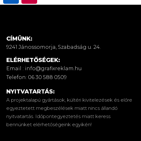
CÍMÜNK:
9241 Jánossomorja,
Szabadság u. 24.
ELÉRHETŐSÉGEK:
Email : info@grafixreklam.hu
Telefon: 06 30 588 0509
NYITVATARTÁS:
A projektalapú gyártások, kültéri kivitelezések és előre
egyeztetett megbeszélések miatt nincs állandó
nyitvatartás. Időpontegyeztetés miatt keress
bennünket elérhetőségeink egyikén!