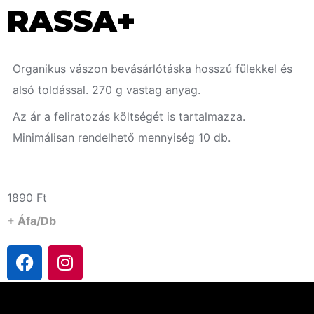
RASSA+
Organikus vászon bevásárlótáska hosszú fülekkel és
alsó toldással. 270 g vastag anyag.
Az ár a feliratozás költségét is tartalmazza.
Minimálisan rendelhető mennyiség 10 db.
1890
Ft
+ Áfa/db