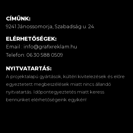
CÍMÜNK:
9241 Jánossomorja,
Szabadság u. 24.
ELÉRHETŐSÉGEK:
Email : info@grafixreklam.hu
Telefon: 06 30 588 0509
NYITVATARTÁS:
A projektalapú gyártások, kültéri kivitelezések és előre
egyeztetett megbeszélések miatt nincs állandó
nyitvatartás. Időpontegyeztetés miatt keress
bennünket elérhetőségeink egyikén!