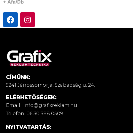
+ Áfa/db
CÍMÜNK:
9241 Jánossomorja,
Szabadság u. 24.
ELÉRHETŐSÉGEK:
Email : info@grafixreklam.hu
Telefon: 06 30 588 0509
NYITVATARTÁS: