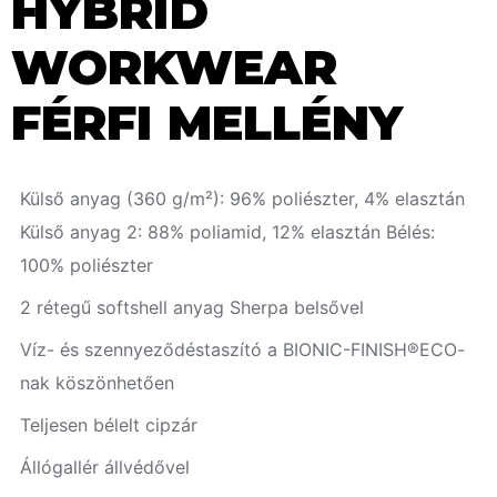
HYBRID
WORKWEAR
FÉRFI MELLÉNY
Külső anyag (360 g/m²): 96% poliészter, 4% elasztán
Külső anyag 2: 88% poliamid, 12% elasztán Bélés:
100% poliészter
2 rétegű softshell anyag Sherpa belsővel
Víz- és szennyeződéstaszító a BIONIC-FINISH®ECO-
nak köszönhetően
Teljesen bélelt cipzár
Állógallér állvédővel