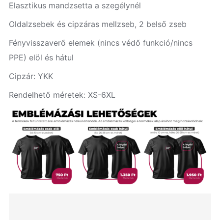
Elasztikus mandzsetta a szegélynél
Oldalzsebek és cipzáras mellzseb, 2 belső zseb
Fényvisszaverő elemek (nincs védő funkció/nincs
PPE) elöl és hátul
Cipzár: YKK
Rendelhető méretek: XS-6XL