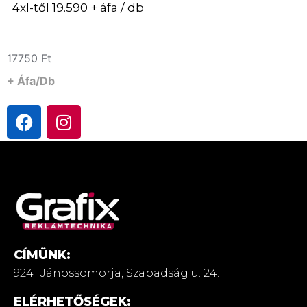
4xl-től 19.590 + áfa / db
17750
Ft
+ Áfa/db
CÍMÜNK:
9241 Jánossomorja,
Szabadság u. 24.
ELÉRHETŐSÉGEK: