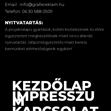
Email : info@grafixreklam.hu
Telefon: 06 30 588 0509
NYITVATARTÁS:
A projektalapú gyártások, kültéri kivitelezések és előre
egyeztetett megbeszélések miatt nincs állandó
nyitvatartás. Időpontegyeztetés miatt keress
bennünket elérhetőségeink egyikén!
KEZDŐLAP
IMPRESSZU
M