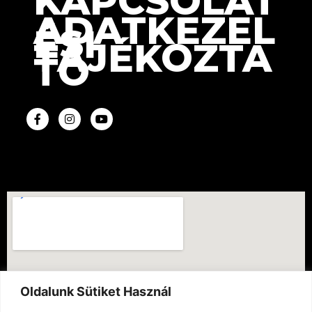
KAPCSOLAT
ADATKEZEL
ÉSI
TÁJÉKOZTA
TÓ
Oldalunk Sütiket Használ