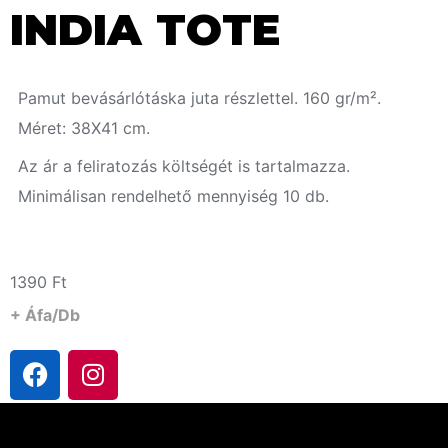
INDIA TOTE
Pamut bevásárlótáska juta részlettel. 160 gr/m².
Méret: 38X41 cm.
Az ár a feliratozás költségét is tartalmazza.
Minimálisan rendelhető mennyiség 10 db.
1390
Ft
+ Áfa/db