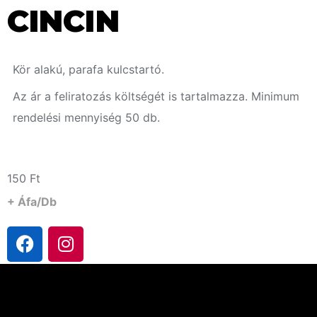
CINCIN
Kör alakú, parafa kulcstartó.
Az ár a feliratozás költségét is tartalmazza. Minimum
rendelési mennyiség 50 db.
150
Ft
+ Áfa/db