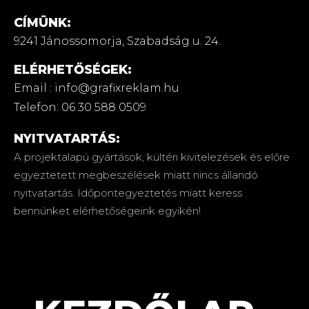
CÍMÜNK:
9241 Jánossomorja,
Szabadság u. 24.
ELÉRHETŐSÉGEK:
Email : info@grafixreklam.hu
Telefon: 06 30 588 0509
NYITVATARTÁS:
A projektalapú gyártások, kültéri kivitelezések és előre
egyeztetett megbeszélések miatt nincs állandó
nyitvatartás. Időpontegyeztetés miatt keress
bennünket elérhetőségeink egyikén!