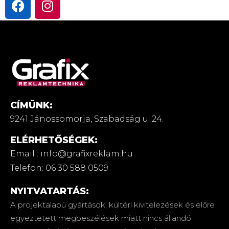
CÍMÜNK:
9241 Jánossomorja,
Szabadság u. 24.
ELÉRHETŐSÉGEK:
Email : info@grafixreklam.hu
Telefon: 06 30 588 0509
NYITVATARTÁS:
A projektalapú gyártások, kültéri kivitelezések és előre
egyeztetett megbeszélések miatt nincs állandó