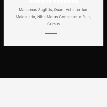
WEBSITE REDESIGN
Maecenas Sagittis, Quam Vel Interdum
Malesuada, Nibh Metus Consectetur Felis,
Cursus
More Details