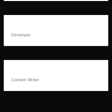
FREDDIE MERCURY
Developer
PARIS JACKSON
Content Writer