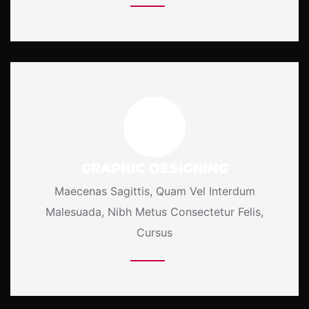
GRAPHIC DESIGNING
Maecenas Sagittis, Quam Vel Interdum
Malesuada, Nibh Metus Consectetur Felis,
Cursus
More Details