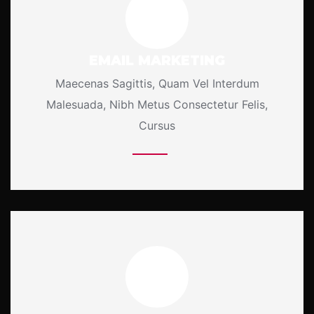
EMAIL MARKETING
Maecenas Sagittis, Quam Vel Interdum
Malesuada, Nibh Metus Consectetur Felis,
Cursus
More Details