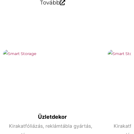
Tovább
Üzletdekor
Kirakatfóliázás, reklámtábla gyártás,
Kirakatfó