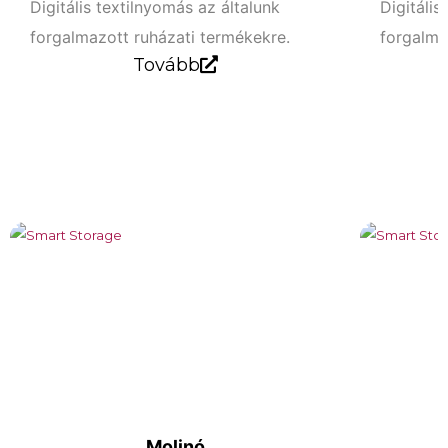
Digitális textilnyomás az általunk
Digitális
forgalmazott ruházati termékekre.
forgalma
Tovább
Molinó