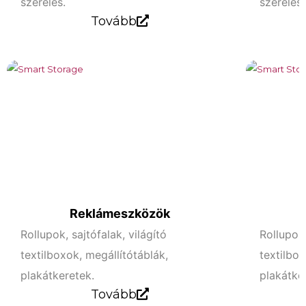
szerelés.
szerelés.
Tovább
Reklámeszközök
Rollupok, sajtófalak, világító
Rollupok,
textilboxok, megállítótáblák,
textilbox
plakátkeretek.
plakátke
Tovább