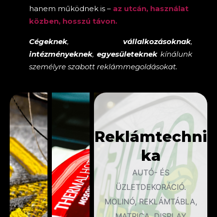
hanem működnek is –
az utcán, használat
közben, hosszú távon.
Cégeknek
,
vállalkozásoknak
,
intézményeknek
,
egyesületeknek
kínálunk
személyre szabott reklámmegoldásokat.
Reklámtechni
ka
AUTÓ- ÉS
ÜZLETDEKORÁCIÓ.
MOLINÓ, REKLÁMTÁBLA,
MATRICA, DISPLAY