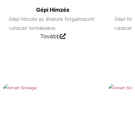
Gépi Hímzés
Gépi hímzés az általunk forgalmazott
Gépi hím
ruházati termékekre.
ruházati
Tovább