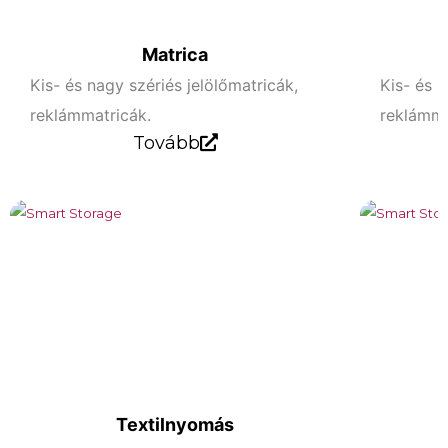
Matrica
Kis- és nagy szériés jelölőmatricák,
Kis- és n
reklámmatricák.
reklámma
Tovább
Textilnyomás