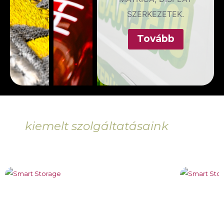
SZERKEZETEK.
Tovább
kiemelt szolgáltatásaink
Tov
ább