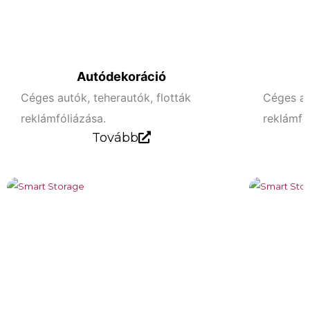
Tov
ább
Autódekoráció
Céges autók, teherautók, flották
Céges au
reklámfóliázása.
reklámfó
Tovább