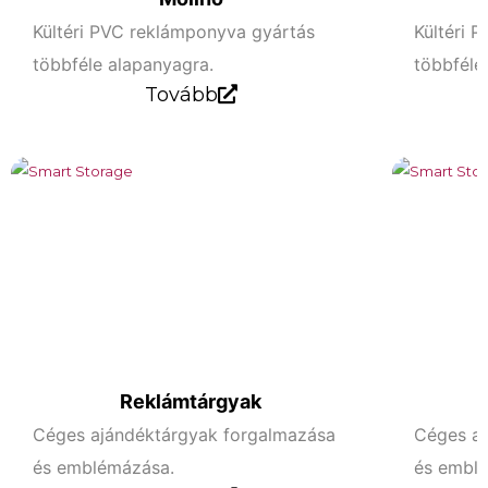
Kültéri PVC reklámponyva gyártás
Kültéri 
többféle alapanyagra.
többféle
Tovább
Reklámtárgyak
Céges ajándéktárgyak forgalmazása
Céges aj
és emblémázása.
és embl