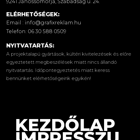
9241 Jánossomorja,
Szabadság u. 24.
ELÉRHETŐSÉGEK:
Email : info@grafixreklam.hu
Telefon: 06 30 588 0509
NYITVATARTÁS:
A projektalapú gyártások, kültéri kivitelezések és előre
egyeztetett megbeszélések miatt nincs állandó
nyitvatartás. Időpontegyeztetés miatt keress
bennünket elérhetőségeink egyikén!
KEZDŐLAP
IMPRESSZU